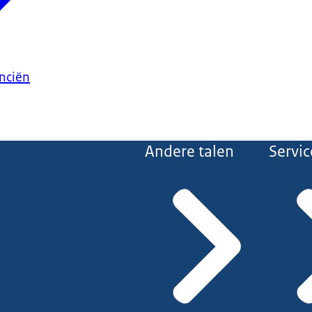
anciën
Andere talen
Servic