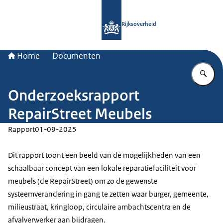
Naar de homepage van Rijksoverheid
Rijksoverheid
Home
Documenten
Vu
Onderzoeksrapport
RepairStreet Meubels
Rapport
01-09-2025
Dit rapport toont een beeld van de mogelijkheden van een
schaalbaar concept van een lokale reparatiefaciliteit voor
meubels (de RepairStreet) om zo de gewenste
systeemverandering in gang te zetten waar burger, gemeente,
milieustraat, kringloop, circulaire ambachtscentra en de
afvalverwerker aan bijdragen.