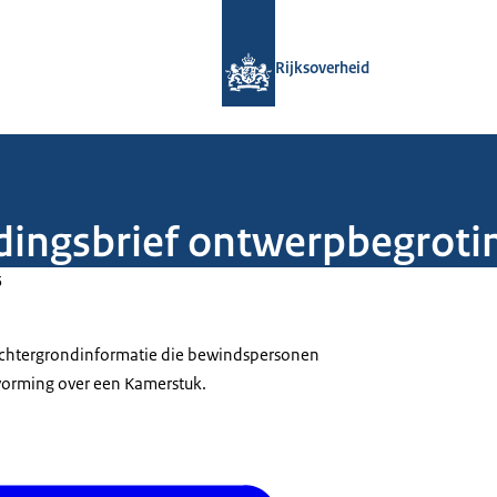
Naar de homepage van Rijksoverheid
Rijksoverheid
edingsbrief ontwerpbegrot
5
 achtergrondinformatie die bewindspersonen
tvorming over een Kamerstuk.