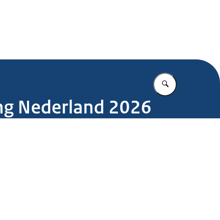
.nl
Vul in wat u z
ing Nederland 2026