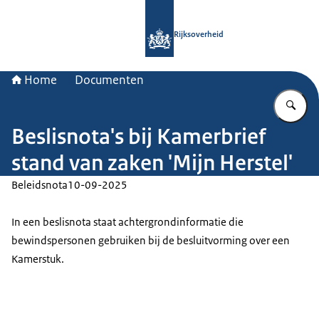
Naar de homepage van Rijksoverheid
Rijksoverheid
Home
Documenten
Vu
Beslisnota's bij Kamerbrief
stand van zaken 'Mijn Herstel'
Beleidsnota
10-09-2025
In een beslisnota staat achtergrondinformatie die
bewindspersonen gebruiken bij de besluitvorming over een
Kamerstuk.