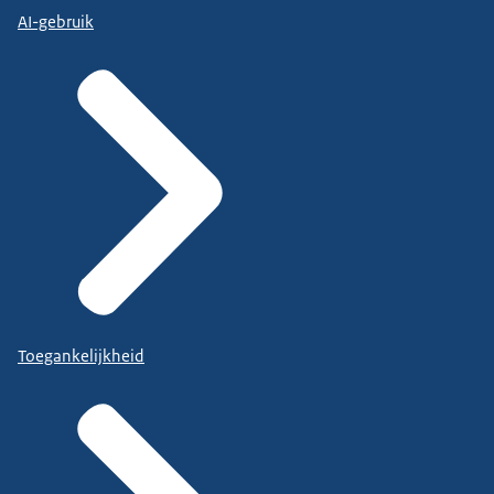
AI-gebruik
Toegankelijkheid