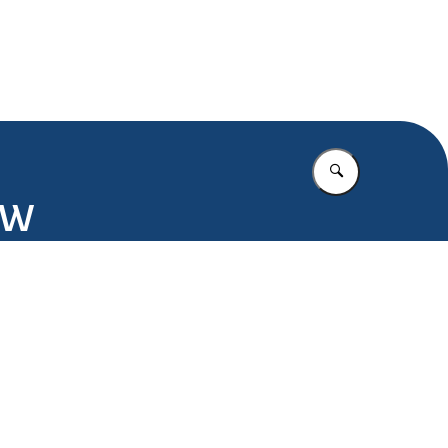
.nl
Vul in wat u z
ZW