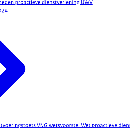
heden proactieve dienstverlening UWV
024
itvoeringstoets VNG wetsvoorstel Wet proactieve die