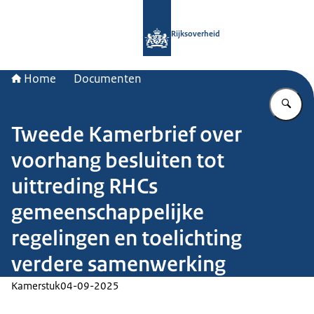
Naar de homepage van Rijksoverheid
Rijksoverheid
Home
Documenten
Vu
Tweede Kamerbrief over
voorhang besluiten tot
uittreding RHCs
gemeenschappelijke
regelingen en toelichting
verdere samenwerking
Kamerstuk
04-09-2025