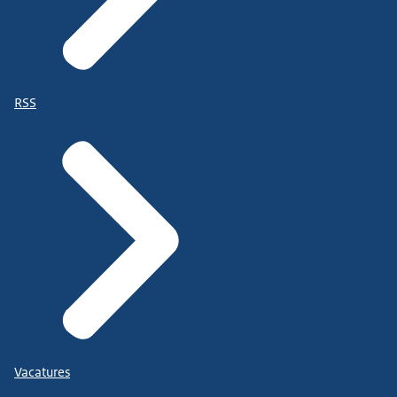
RSS
Vacatures