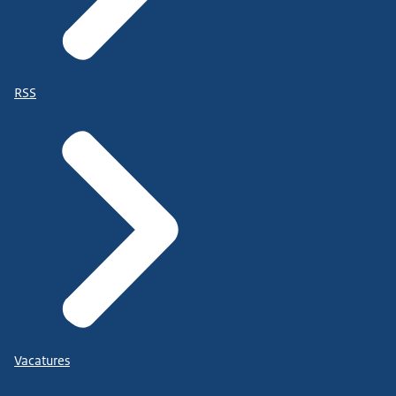
RSS
Vacatures