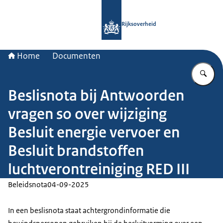
Naar de homepage van Rijksoverheid
Rijksoverheid
Home
Documenten
Vu
Beslisnota bij Antwoorden
vragen so over wijziging
Besluit energie vervoer en
Besluit brandstoffen
luchtverontreiniging RED III
Beleidsnota
04-09-2025
In een beslisnota staat achtergrondinformatie die