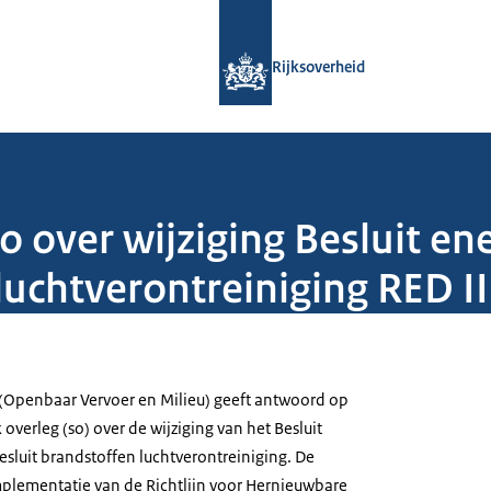
Naar de homepage van Rijksoverheid
Rijksoverheid
 over wijziging Besluit ene
luchtverontreiniging RED II
n (Openbaar Vervoer en Milieu) geeft antwoord op
k overleg (so) over de wijziging van het Besluit
esluit brandstoffen luchtverontreiniging. De
implementatie van de Richtlijn voor Hernieuwbare