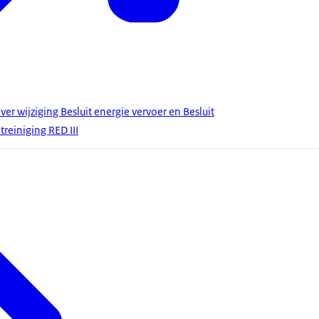
r wijziging Besluit energie vervoer en Besluit
reiniging RED III