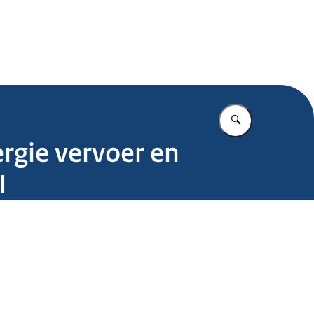
.nl
Vul in wat u z
rgie vervoer en
I