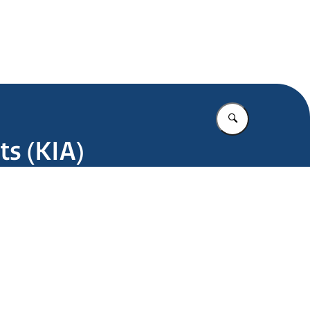
.nl
Vul in wat u z
s (KIA)