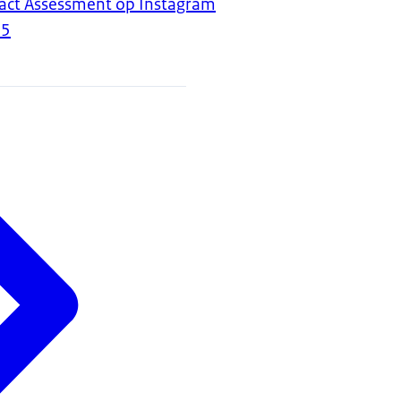
act Assessment op Instagram
25