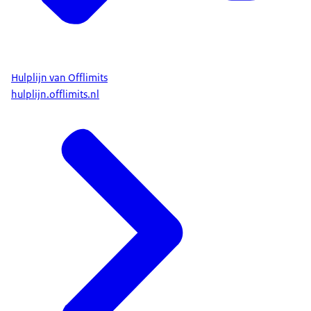
Hulplijn van Offlimits
hulplijn.offlimits.nl