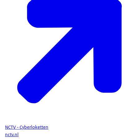
NCTV - Cyberloketten
nctv.nl