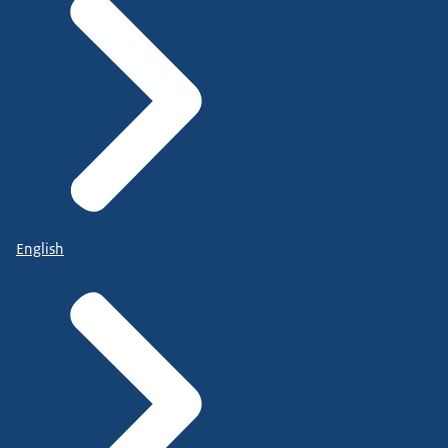
English