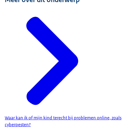
belangrijke elementen: leeftijdsadequaat, samen, in
balans en positief. Daarnaast gelden er
leeftijdsadviezen: een smartphone vanaf groep 8,
sociale interactieplatforms zoals Whatsapp vanaf de
middelbare school en sociale media zoals TikTok en
Snapchat vanaf 15 jaar.
De MediaDiamant is een
Code Kinderrechten Online
(CKO) helpt
ontwikkelaars van online diensten of producten om
al vanaf het ontwerp de risico’s ervan weg te nemen.
Het CKO biedt daarvoor zogenoemde
ontwerpprincipes. Dat zijn hulpmiddelen en tips om
producten veilig te maken.
Het
Waar kan ik of mijn kind terecht bij problemen online, zoals
cyberpesten?