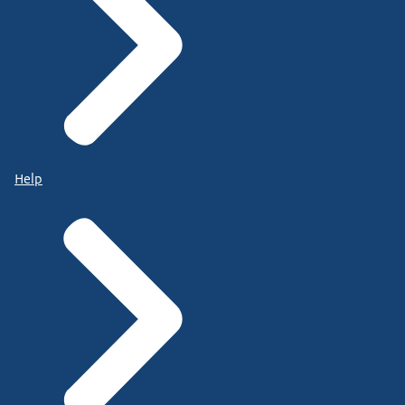
Help
zijn mobiele telefoons niet meer toegestaan in de
klas
van het basis- en voortgezet onderwijs. Omdat