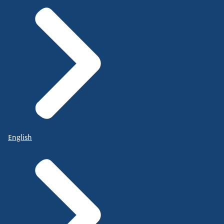
Toolbox Mediaopvoeding
van het NJI helpt
professionals en ouders in het mediawijs maken van
hun kind. Met bijvoorbeeld een quiz waarin
professionals hun kennis kunnen testen en
verbeteren.
De Rijksoverheid ondersteunt het
English