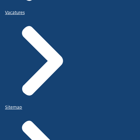
Vacatures
aan de Samenhangende Preventiestrategie.
De
online omgeving is een van de zeven omgevingen.
Het doel is om op verschillende
preventieonderwerpen samen te werken en
resultaten te halen. Zo kunnen maatregelen in de
school-, werk- en thuisomgeving ook meer effect
hebben op de online omgeving.
Sinds 1 januari 2024
Sitemap