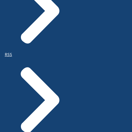
Vanuit de ambitie ‘gezonde generatie in 2040’ werkt
de Rijksoverheid
RSS