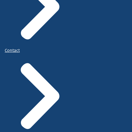
schadelijke algoritmen en misleidend ontwerp.
om in gesprek te gaan met hun kind
over het gebruik
van smartphones en gezond en veilig schermgebruik.
Om samen afspraken te maken en gezonde en
Contact
veilige gewoontes te ontwikkelen.
Samen met UNICEF Nederland heeft de Rijksoverheid
de