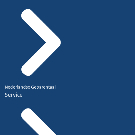
voor ouders
Mediawet
. Deze wet beschermt kinderen onder
andere tegen schadelijke content van bijvoorbeeld
videoplatforms en sociale media. Zo bepaalt de
Nederlandse Gebarentaal
Service
Mediawet dat reclame herkenbaar moet zijn voor
kinderen. Ook als het gaat om reclame door
influencers.
Hiernaast zijn de voorbereidingen gestart voor de
Digital Fairness Act. In deze Europese verordening
worden onder anderen regels opgenomen voor