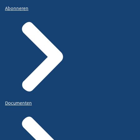
Abonneren
Jongerenraad Digitalisering
opgericht. Deze raad
Documenten
bestaat uit 12 jongeren tussen de 10 en 16 jaar. Ze
komen 4 keer per jaar samen en geven de overheid
advies over het beleid over digitalisering en
kinderrechten.