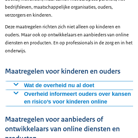
bedrijfsleven, maatschappelijke organisaties, ouders,
verzorgers en kinderen.
Deze maatregelen richten zich niet alleen op kinderen en
ouders. Maar ook op ontwikkelaars en aanbieders van online
diensten en producten. En op professionals in de zorg en in het
onderwijs.
Maatregelen voor kinderen en ouders
Wat de overheid nu al doet
De Rijksoverheid geeft met de
Overheid informeert ouders over kansen
en risico’s voor kinderen online
In 2025 is een voorlichtingscampagne gestart om
Maatregelen voor aanbieders of
ouders te informeren over de kansen en risico’s voor
kinderen online en hoe zij hun kind online kunnen
ontwikkelaars van online diensten en
beschermen. De campagne heeft een doorlooptijd van