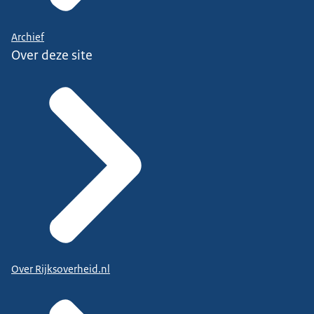
de mobieltjes leerlingen te veel afleidden.
In het Regeerakkoord 2026 is opgenomen dat het
Archief
kabinet zich zal inzetten voor een handhaafbare
Over deze site
Europese minimumleeftijd van 15 jaar voor sociale
media met privacyvriendelijke leeftijdsverificatie
voor jongeren, zolang sociale media onvoldoende
veilig zijn. Nederland beraadt zich over de wijze van
uitvoeren hiervan.
Over Rijksoverheid.nl