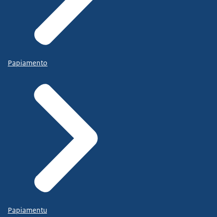
Deze wet stelt onder meer dat online platforms
verplicht leeftijdscontroles moeten uitvoeren
. En dat
ze minderjarigen geen advertenties mogen laten zien
die gebaseerd zijn op hun profiel. Ook stelt de DSA
dat illegale content zoals kindermisbruikmateriaal zo
Papiamento
snel mogelijk verwijderd worden.
Netwerk Mediawijsheid
. Dit netwerk versterkt
mediawijsheid onder alle Nederlanders door daar
voorlichting over te geven. Zo leren ze iedereen
bewust met media om te gaan. Het programma
besteedt extra aandacht aan jongeren. Bijvoorbeeld
met de website jouwkindonline.nl. Daar staan tips
Papiamentu