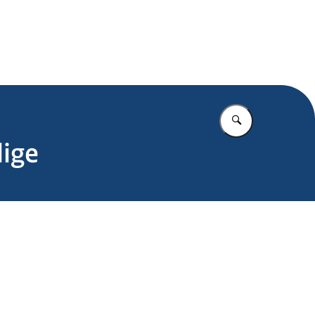
.nl
Vul in wat u z
dige