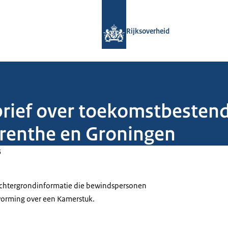
Naar de homepage van Rijksoverheid
Rijksoverheid
brief over toekomstbesten
renthe en Groningen
5
 achtergrondinformatie die bewindspersonen
tvorming over een Kamerstuk.