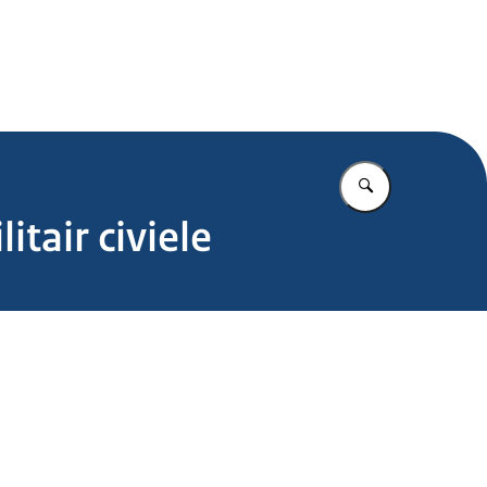
.nl
Vul in wat u z
tair civiele