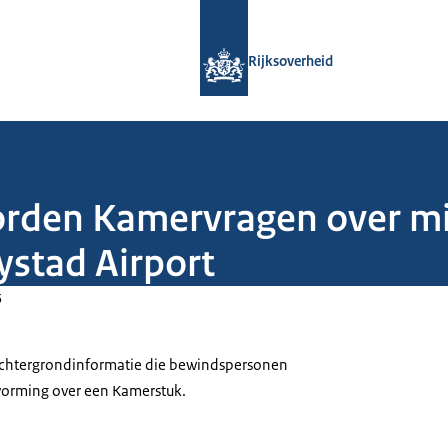
Naar de homepage van Rijksoverheid
Rijksoverheid
rden Kamervragen over mili
stad Airport
5
 achtergrondinformatie die bewindspersonen
tvorming over een Kamerstuk.