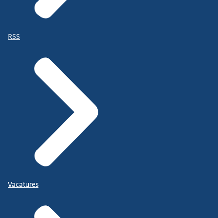
RSS
Vacatures