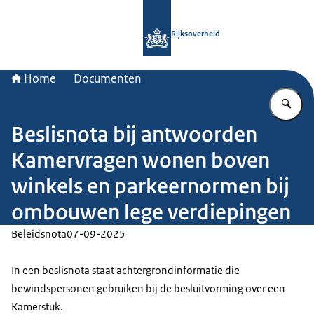
Naar de homepage van Rijksoverheid
Rijksoverheid
Home
Documenten
Vu
Beslisnota bij antwoorden
Kamervragen wonen boven
winkels en parkeernormen bij
ombouwen lege verdiepingen
Beleidsnota
07-09-2025
In een beslisnota staat achtergrondinformatie die
bewindspersonen gebruiken bij de besluitvorming over een
Kamerstuk.