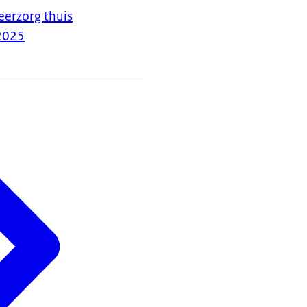
erzorg thuis
2025