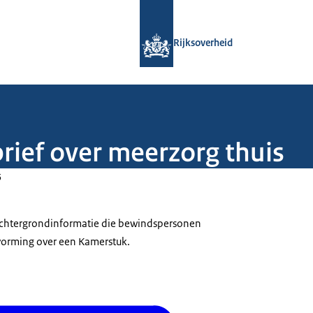
Naar de homepage van Rijksoverheid
Rijksoverheid
rief over meerzorg thuis
5
 achtergrondinformatie die bewindspersonen
tvorming over een Kamerstuk.