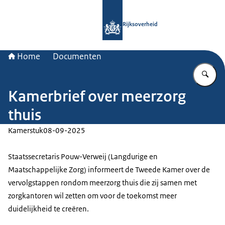
Naar de homepage van Rijksoverheid
Rijksoverheid
Home
Documenten
Vu
Kamerbrief over meerzorg
thuis
Kamerstuk
08-09-2025
Staatssecretaris Pouw-Verweij (Langdurige en
Maatschappelijke Zorg) informeert de Tweede Kamer over de
vervolgstappen rondom meerzorg thuis die zij samen met
zorgkantoren wil zetten om voor de toekomst meer
duidelijkheid te creëren.