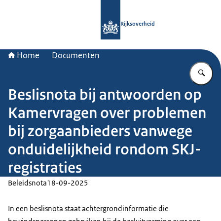
Naar de homepage van Rijksoverheid
Rijksoverheid
Home
Documenten
Vu
Beslisnota bij antwoorden op
Kamervragen over problemen
bij zorgaanbieders vanwege
onduidelijkheid rondom SKJ-
registraties
Beleidsnota
18-09-2025
In een beslisnota staat achtergrondinformatie die