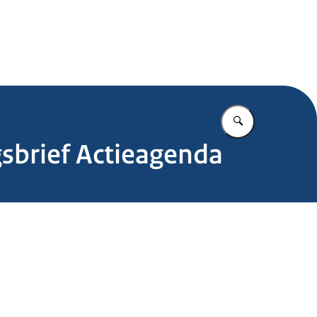
.nl
Vul in wat u z
sbrief Actieagenda