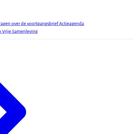
gen over de voortgangsbrief Actieagenda
n Vrije Samenleving