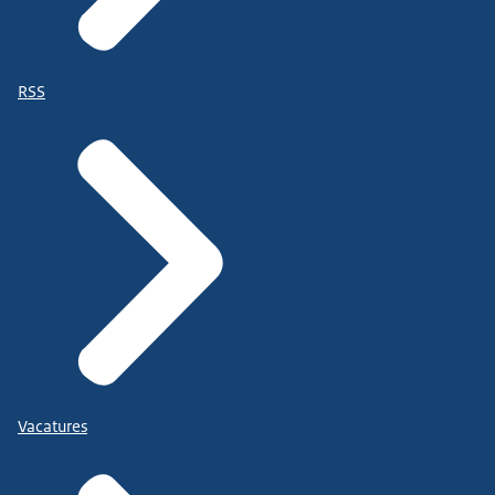
RSS
Vacatures