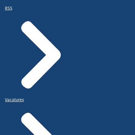
RSS
Vacatures