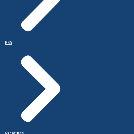
RSS
Vacatures