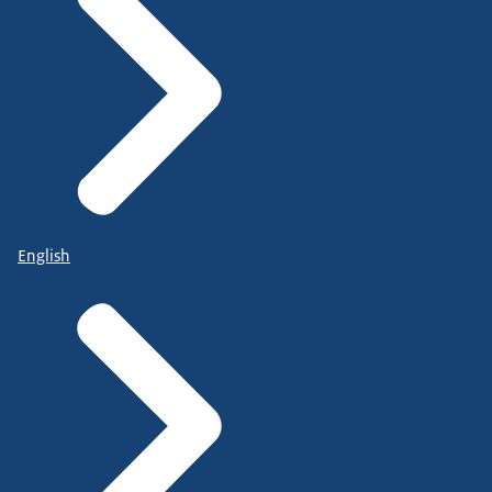
English