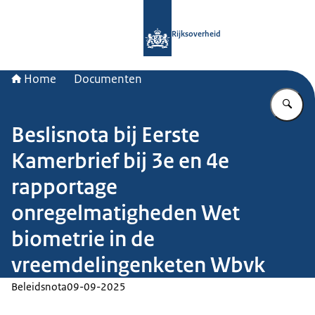
Naar de homepage van Rijksoverheid
Rijksoverheid
Home
Documenten
Vu
Beslisnota bij Eerste
Kamerbrief bij 3e en 4e
rapportage
onregelmatigheden Wet
biometrie in de
vreemdelingenketen Wbvk
Beleidsnota
09-09-2025