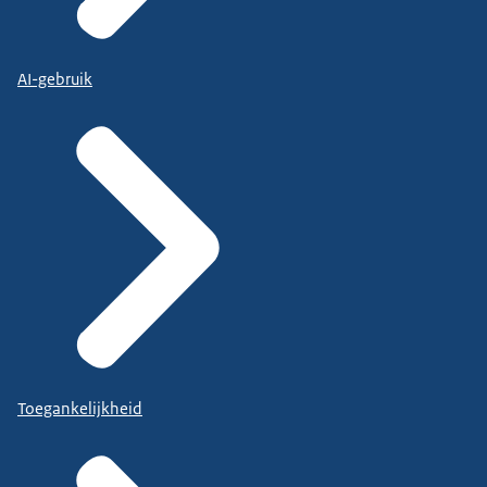
AI-gebruik
Toegankelijkheid