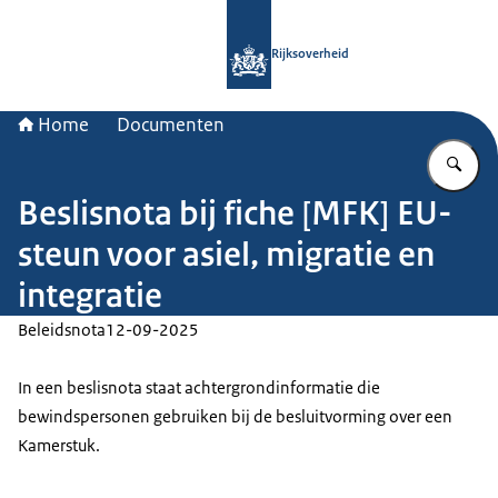
Naar de homepage van Rijksoverheid
Rijksoverheid
Home
Documenten
Vu
Beslisnota bij fiche [MFK] EU-
steun voor asiel, migratie en
integratie
Beleidsnota
12-09-2025
In een beslisnota staat achtergrondinformatie die
bewindspersonen gebruiken bij de besluitvorming over een
Kamerstuk.