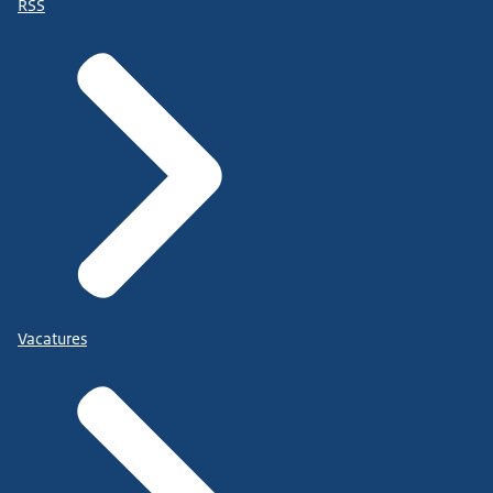
RSS
Vacatures