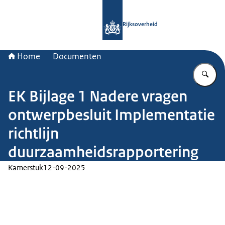
Naar de homepage van Rijksoverheid
Rijksoverheid
Home
Documenten
Vu
EK Bijlage 1 Nadere vragen
ontwerpbesluit Implementatie
richtlijn
duurzaamheidsrapportering
Kamerstuk
12-09-2025