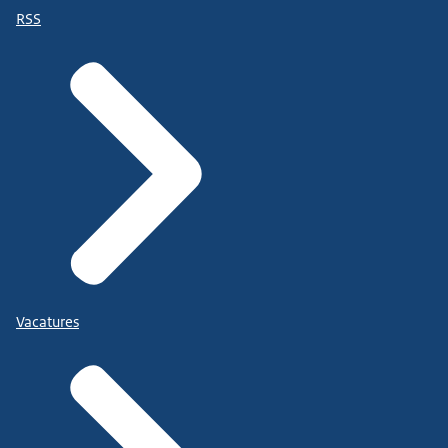
RSS
Vacatures