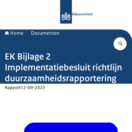
Naar de homepage van Rijksoverheid
Rijksoverheid
Home
Documenten
Vu
EK Bijlage 2
Implementatiebesluit richtlijn
duurzaamheidsrapportering
Rapport
12-09-2025