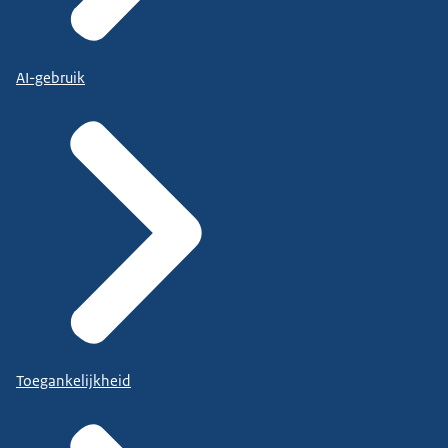
AI-gebruik
Toegankelijkheid