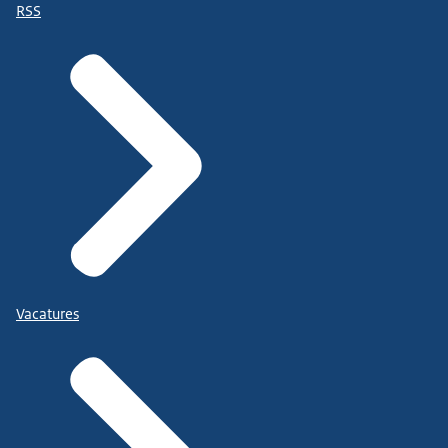
RSS
Vacatures