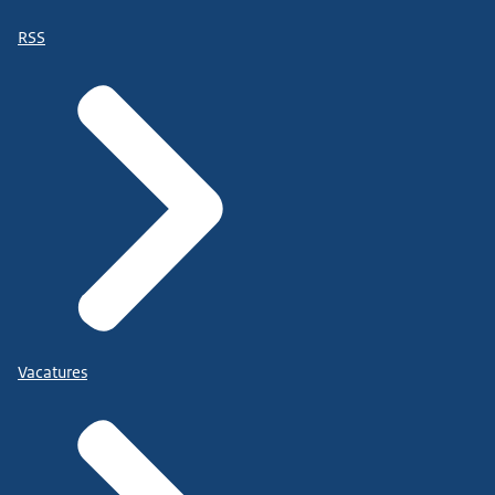
RSS
Vacatures