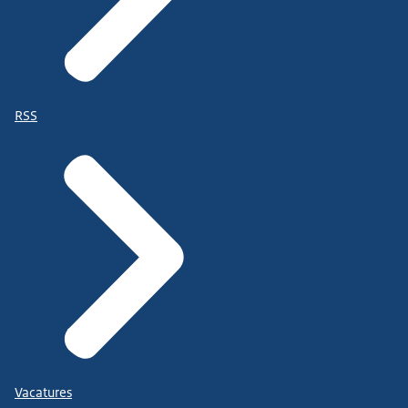
RSS
Vacatures