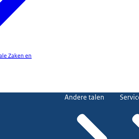
iale Zaken en
Andere talen
Servic