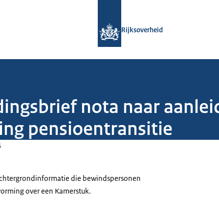
Naar de homepage van Rijksoverheid
Rijksoverheid
dingsbrief nota naar aanlei
ing pensioentransitie
5
 achtergrondinformatie die bewindspersonen
tvorming over een Kamerstuk.