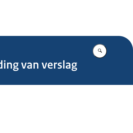
.nl
Vul in wat u z
ding van verslag