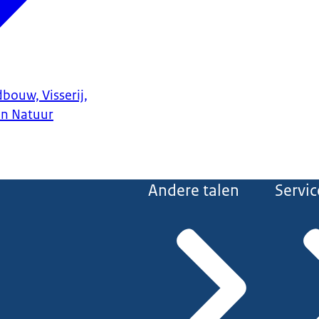
bouw, Visserij,
en Natuur
Andere talen
Servic