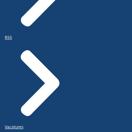
RSS
Vacatures