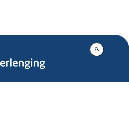
.nl
Vul in wat u z
verlenging