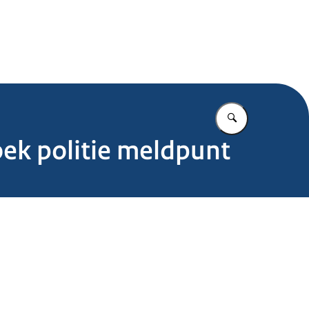
.nl
Vul in wat u z
oek politie meldpunt