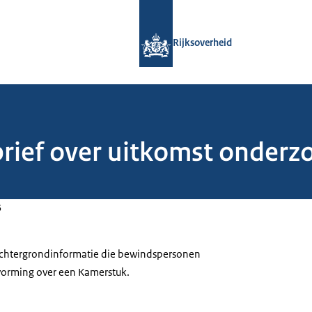
Naar de homepage van Rijksoverheid
Rijksoverheid
brief over uitkomst onderz
5
 achtergrondinformatie die bewindspersonen
tvorming over een Kamerstuk.