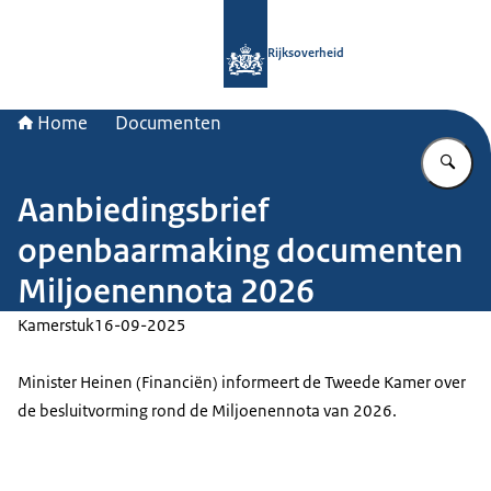
Naar de homepage van Rijksoverheid
Rijksoverheid
Home
Documenten
Vu
Aanbiedingsbrief
openbaarmaking documenten
Miljoenennota 2026
Kamerstuk
16-09-2025
Minister Heinen (Financiën) informeert de Tweede Kamer over
de besluitvorming rond de Miljoenennota van 2026.