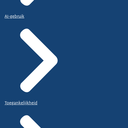
AI-gebruik
Toegankelijkheid