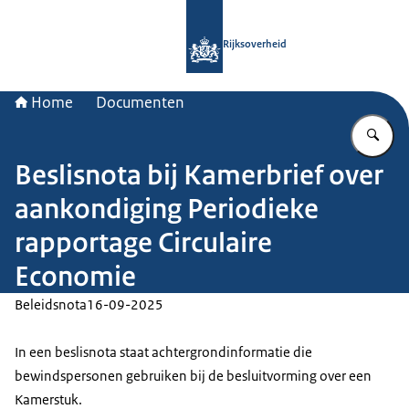
Naar de homepage van Rijksoverheid
Rijksoverheid
Home
Documenten
Vu
Beslisnota bij Kamerbrief over
aankondiging Periodieke
rapportage Circulaire
Economie
Beleidsnota
16-09-2025
In een beslisnota staat achtergrondinformatie die
bewindspersonen gebruiken bij de besluitvorming over een
Kamerstuk.