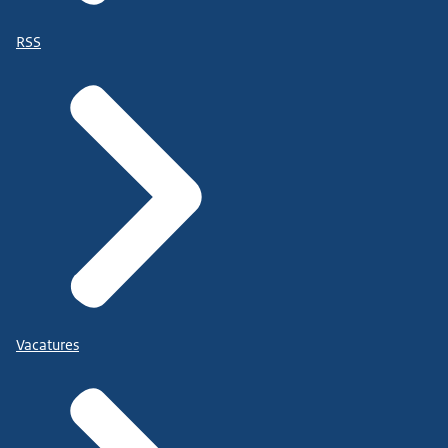
RSS
Vacatures