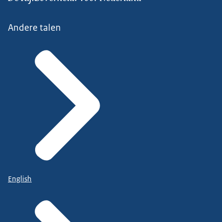
Andere talen
English