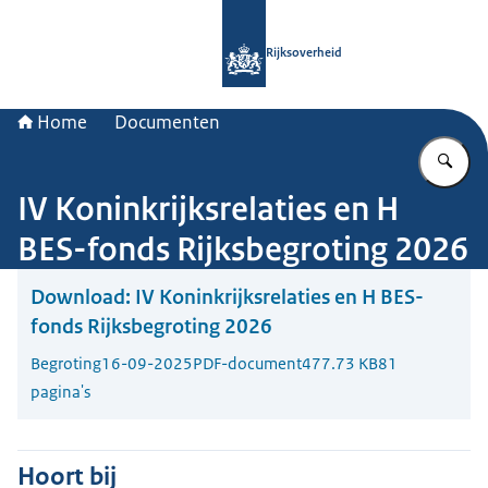
Naar de homepage van Rijksoverheid
Rijksoverheid
Home
Documenten
Vu
IV Koninkrijksrelaties en H
BES-fonds Rijksbegroting 2026
Download:
IV Koninkrijksrelaties en H BES-
fonds Rijksbegroting 2026
Begroting
16-09-2025
PDF-document
477.73 KB
81
pagina's
Hoort bij