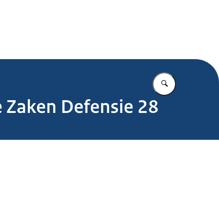
.nl
Vul in wat u z
e Zaken Defensie 28