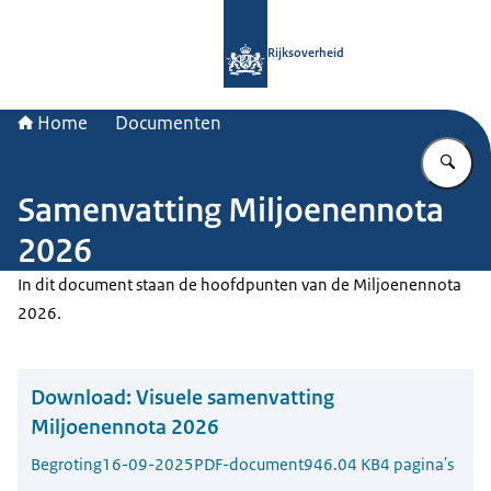
Naar de homepage van Rijksoverheid
Rijksoverheid
Home
Documenten
Vu
Samenvatting Miljoenennota
2026
In dit document staan de hoofdpunten van de Miljoenennota
2026.
Download:
Visuele samenvatting
Miljoenennota 2026
Begroting
16-09-2025
PDF-document
946.04 KB
4 pagina's