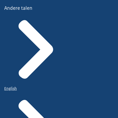
Andere talen
English