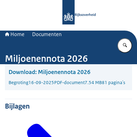
Naar de homepage van Rijksoverheid
Rijksoverheid
Home
Documenten
Vu
Miljoenennota 2026
Download:
Miljoenennota 2026
Begroting
16-09-2025
PDF-document
7.54 MB
81 pagina's
Bijlagen