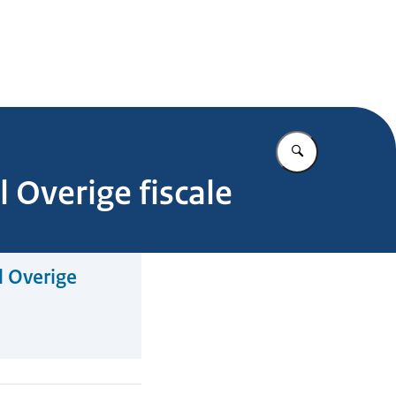
.nl
Vul in wat u z
 Overige fiscale
l Overige