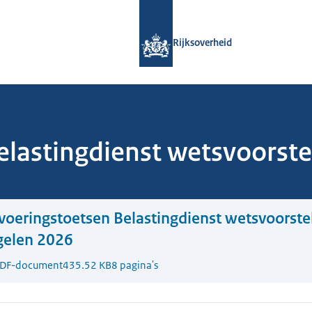
Naar de homepage van Rijksoverheid
Rijksoverheid
lastingdienst wetsvoorstel
voeringstoetsen Belastingdienst wetsvoorste
gelen 2026
DF-document
435.52 KB
8 pagina's