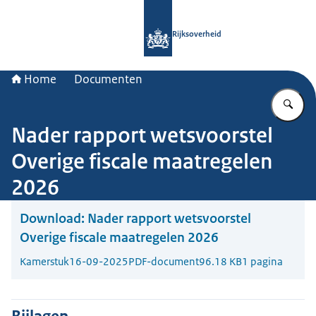
Naar de homepage van Rijksoverheid
Rijksoverheid
Home
Documenten
Vu
Nader rapport wetsvoorstel
Overige fiscale maatregelen
2026
Download:
Nader rapport wetsvoorstel
Overige fiscale maatregelen 2026
Kamerstuk
16-09-2025
PDF-document
96.18 KB
1 pagina