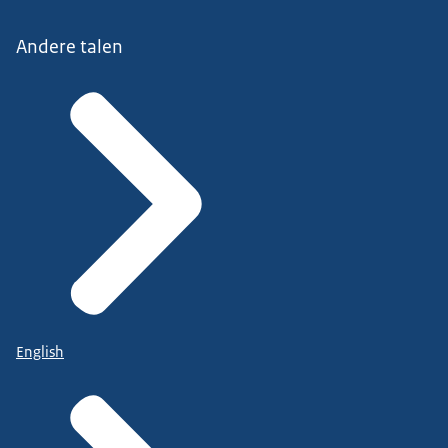
Andere talen
English