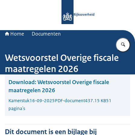
Naar de homepage van Rijksoverheid
Rijksoverheid
Home
Documenten
Vu
Wetsvoorstel Overige fiscale
maatregelen 2026
Download:
Wetsvoorstel Overige fiscale
maatregelen 2026
Kamerstuk
16-09-2025
PDF-document
437.15 KB
51
pagina's
Dit document is een bijlage bij