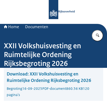
Naar de homepage van Rijksoverheid
Rijksoverheid
Home
Documenten
Vu
XXII Volkshuisvesting en
Ruimtelijke Ordening
Rijksbegroting 2026
Download:
XXII Volkshuisvesting en
Ruimtelijke Ordening Rijksbegroting 2026
Begroting
16-09-2025
PDF-document
860.56 KB
120
pagina's