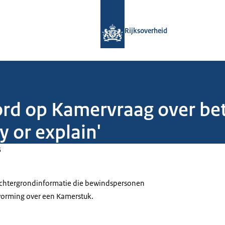
Naar de homepage van Rijksoverheid
Rijksoverheid
ord op Kamervraag over be
y or explain'
5
 achtergrondinformatie die bewindspersonen
tvorming over een Kamerstuk.