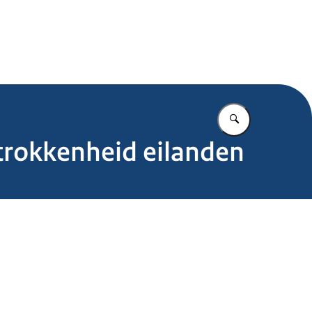
.nl
Vul in wat u z
trokkenheid eilanden