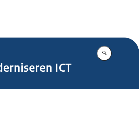
.nl
Vul in wat u z
derniseren ICT