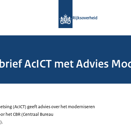
Naar de homepage van Rijksoverheid
Rijksoverheid
sbrief AcICT met Advies Mo
etsing (AcICT) geeft advies over het moderniseren
or het CBR (Centraal Bureau
).