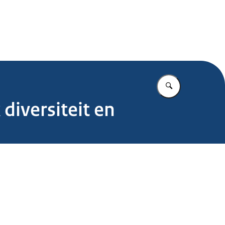
.nl
Vul in wat u z
diversiteit en