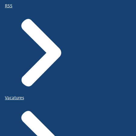
RSS
Vacatures