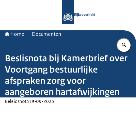
Naar de homepage van Rijksoverheid
Rijksoverheid
Home
Documenten
Vu
Beslisnota bij Kamerbrief over
Voortgang bestuurlijke
afspraken zorg voor
aangeboren hartafwijkingen
Beleidsnota
19-09-2025