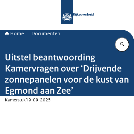
Naar de homepage van Rijksoverheid
Rijksoverheid
Home
Documenten
Vu
Uitstel beantwoording
Kamervragen over ‘Drijvende
zonnepanelen voor de kust van
Egmond aan Zee’
Kamerstuk
19-09-2025