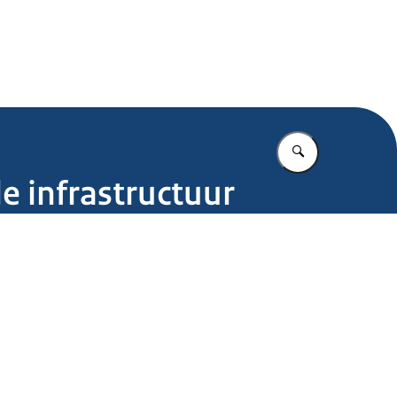
.nl
Vul in wat u z
e infrastructuur