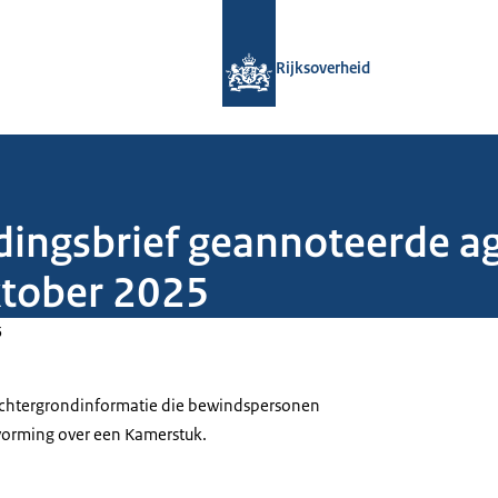
Naar de homepage van Rijksoverheid
Rijksoverheid
edingsbrief geannoteerde 
ktober 2025
5
 achtergrondinformatie die bewindspersonen
tvorming over een Kamerstuk.