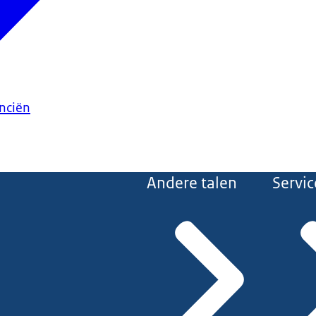
anciën
Andere talen
Servic