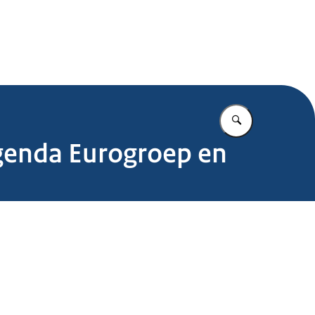
.nl
Vul in wat u z
agenda Eurogroep en